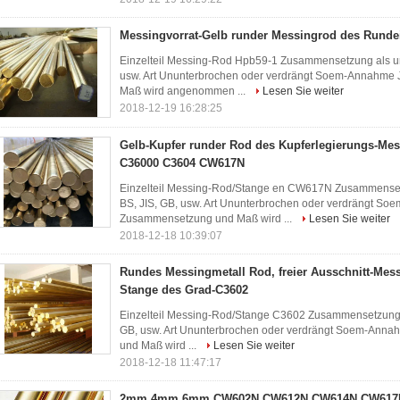
Messingvorrat-Gelb runder Messingrod des Runde
Einzelteil Messing-Rod Hpb59-1 Zusammensetzung als unt
usw. Art Ununterbrochen oder verdrängt Soem-Annahm
Maß wird angenommen ...
Lesen Sie weiter
2018-12-19 16:28:25
Gelb-Kupfer runder Rod des Kupferlegierungs-Mes
C36000 C3604 CW617N
Einzelteil Messing-Rod/Stange en CW617N Zusammensetz
BS, JIS, GB, usw. Art Ununterbrochen oder verdrängt 
Zusammensetzung und Maß wird ...
Lesen Sie weiter
2018-12-18 10:39:07
Rundes Messingmetall Rod, freier Ausschnitt-Mes
Stange des Grad-C3602
Einzelteil Messing-Rod/Stange C3602 Zusammensetzung Al
GB, usw. Art Ununterbrochen oder verdrängt Soem-An
und Maß wird ...
Lesen Sie weiter
2018-12-18 11:47:17
2mm 4mm 6mm CW602N CW612N CW614N CW617N