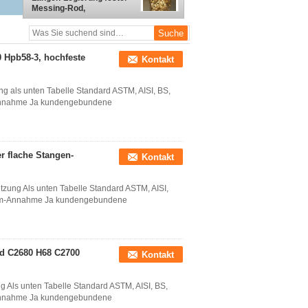
Messing-Rod,
Antimessingrundeisen
ISO 9000 des ätzmittel-
C3601
 Hpb58-3, hochfeste
Kontakt
 als unten Tabelle Standard ASTM, AISI, BS,
-Annahme Ja kundengebundene
r flache Stangen-
Kontakt
ung Als unten Tabelle Standard ASTM, AISI,
Soem-Annahme Ja kundengebundene
od C2680 H68 C2700
Kontakt
Als unten Tabelle Standard ASTM, AISI, BS,
-Annahme Ja kundengebundene