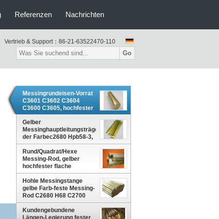
g
Referenzen
Nachrichten
Vertrieb & Support：
86-21-63522470-110
Go
Messingrundeisen-Vorrat
C3601 C3602 C3604
C3600 C3605, hochfester
Messing, der Rod
bronziert
Gelber
Messinghauptleitungsträger
der Farbec2680 Hpb58-3,
hochfeste Flachkupfer-
Rund/Quadrat/Hexe
Sammelschiene
Messing-Rod, gelber
hochfester flache
Stangen-Messingvorrat
CW602N
Hohle Messingstange
gelbe Farb-feste Messing-
Rod C2680 H68 C2700
H65 C36000
Kundengebundene
Längen-Legierung fester