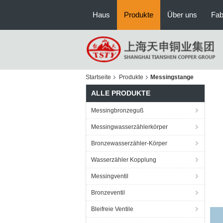
Haus
Produkte
Über uns
Fab
Startseite
Produkte
Messingstange
ALLE PRODUKTE
Messingbronzeguß
Messingwasserzählerkörper
Bronzewasserzähler-Körper
Wasserzähler Kopplung
Messingventil
Bronzeventil
Bleifreie Ventile