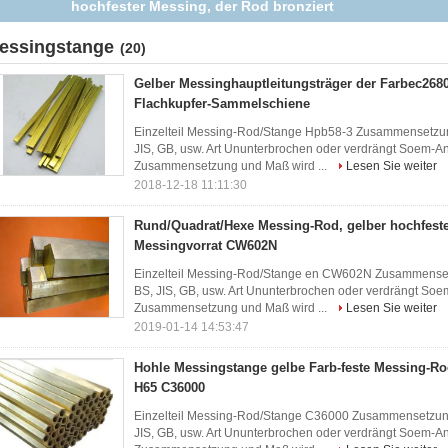
hochfeste Flachkupfer-Sammelschiene
essingstange
(20)
Gelber Messinghauptleitungsträger der Farbec2680
Flachkupfer-Sammelschiene
Einzelteil Messing-Rod/Stange Hpb58-3 Zusammensetzung
JIS, GB, usw. Art Ununterbrochen oder verdrängt Soem
Zusammensetzung und Maß wird ...
Lesen Sie weiter
2018-12-18 11:11:30
Rund/Quadrat/Hexe Messing-Rod, gelber hochfeste
Messingvorrat CW602N
Einzelteil Messing-Rod/Stange en CW602N Zusammensetz
BS, JIS, GB, usw. Art Ununterbrochen oder verdrängt 
Zusammensetzung und Maß wird ...
Lesen Sie weiter
2019-01-14 14:53:47
Hohle Messingstange gelbe Farb-feste Messing-R
H65 C36000
Einzelteil Messing-Rod/Stange C36000 Zusammensetzung 
JIS, GB, usw. Art Ununterbrochen oder verdrängt Soem